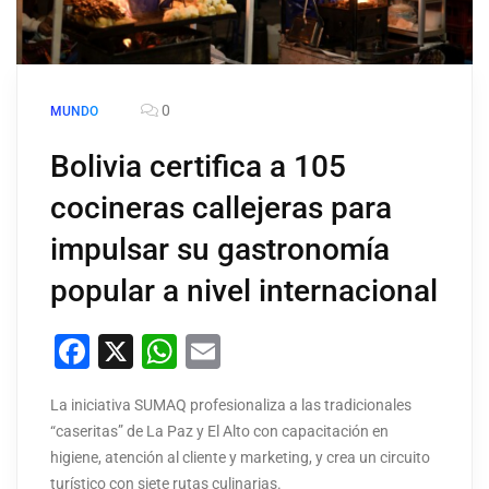
0
MUNDO
Bolivia certifica a 105
cocineras callejeras para
impulsar su gastronomía
popular a nivel internacional
Facebook
X
WhatsApp
Email
La iniciativa SUMAQ profesionaliza a las tradicionales
“caseritas” de La Paz y El Alto con capacitación en
higiene, atención al cliente y marketing, y crea un circuito
turístico con siete rutas culinarias.