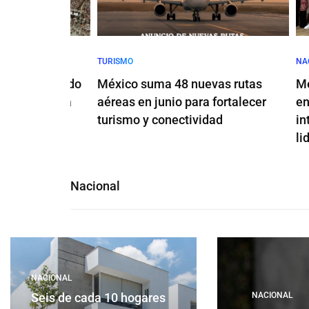
TURISMO
NACIONA
 el legado
México suma 48 nuevas rutas
México 
na nueva
aéreas en junio para fortalecer
en cap
ional
turismo y conectividad
interna
lidera
Nacional
NACIONAL
Seis de cada 10 hogares
NACIONAL