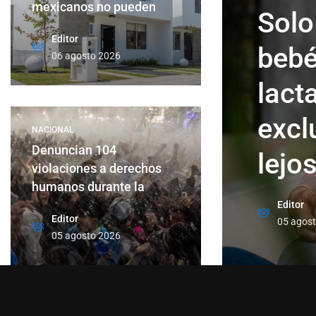
mexicanos no pueden
Solo
Editor
bebé
06 agosto 2026
lact
excl
NACIONAL
Denuncian 104
lejo
violaciones a derechos
humanos durante la
Editor
Editor
05 agos
05 agosto 2026