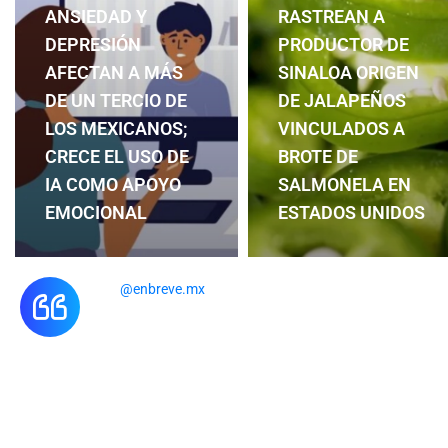
ANSIEDAD Y
RASTREAN A
DEPRESIÓN
PRODUCTOR DE
AFECTAN A MÁS
SINALOA ORIGEN
DE UN TERCIO DE
DE JALAPEÑOS
LOS MEXICANOS;
VINCULADOS A
CRECE EL USO DE
BROTE DE
IA COMO APOYO
SALMONELA EN
EMOCIONAL
ESTADOS UNIDOS
@enbreve.mx