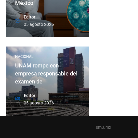
México
Editor
05 agosto 2026
NACIONAL
UNAM rompe con
empresa responsable del
examen de
Editor
05 agosto 2026
sm3.mx