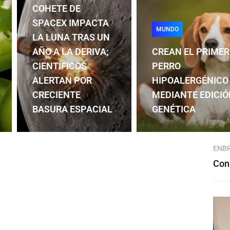
COHETE DE
SPACEX IMPACTA
MUNDO
LA LUNA TRAS UN
AÑO A LA DERIVA;
CREAN EL PRIMER
CIENTÍFICOS
PERRO
ALERTAN POR
HIPOALERGÉNICO
CRECIENTE
MEDIANTE EDICIÓ
BASURA ESPACIAL
GENÉTICA
ENB
Con