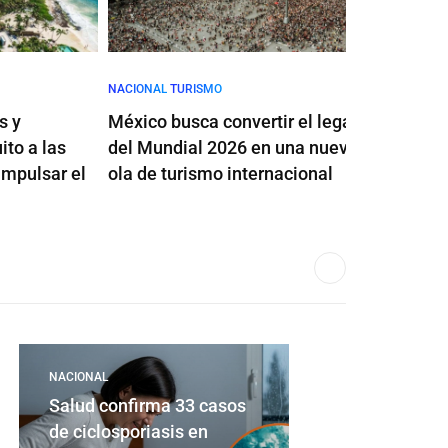
NACIONAL
TURISMO
TURISMO
México busca convertir el legado
México sum
 las
del Mundial 2026 en una nueva
aéreas en j
sar el
ola de turismo internacional
turismo y c
NACIONAL
Salud confirma 33 casos
de ciclosporiasis en