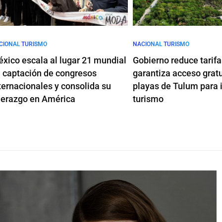
L
TURISMO
NACIONAL
TURISMO
escala al lugar 21 mundial
Gobierno reduce tarifas y
tación de congresos
garantiza acceso gratuito a
cionales y consolida su
playas de Tulum para impul
zgo en América
turismo