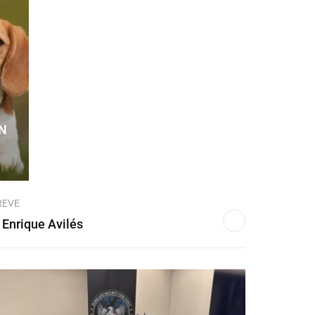
N
REVE
 Enrique Avilés