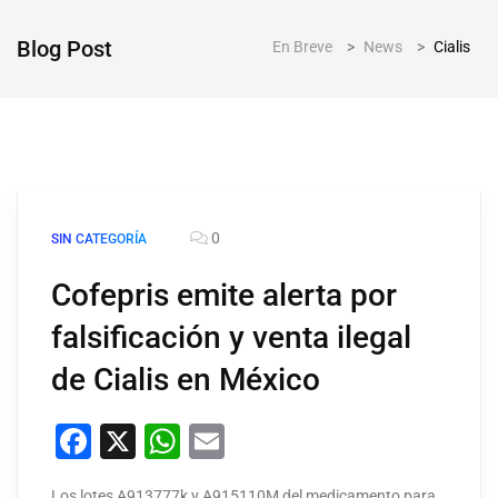
Blog Post
En Breve
>
News
>
Cialis
0
SIN CATEGORÍA
Cofepris emite alerta por
falsificación y venta ilegal
de Cialis en México
Facebook
X
WhatsApp
Email
Los lotes A913777k y A915110M del medicamento para