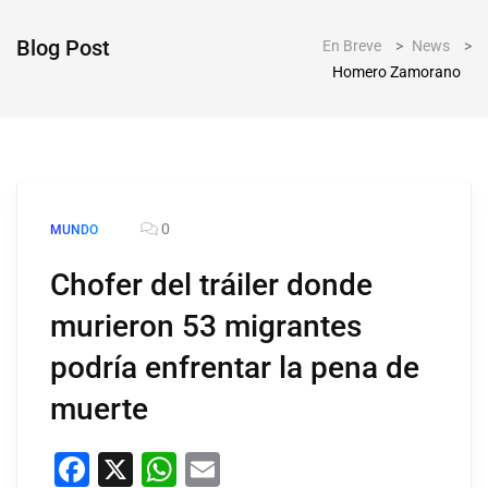
Blog Post
En Breve
>
News
>
Homero Zamorano
0
MUNDO
Chofer del tráiler donde
murieron 53 migrantes
podría enfrentar la pena de
muerte
Facebook
X
WhatsApp
Email