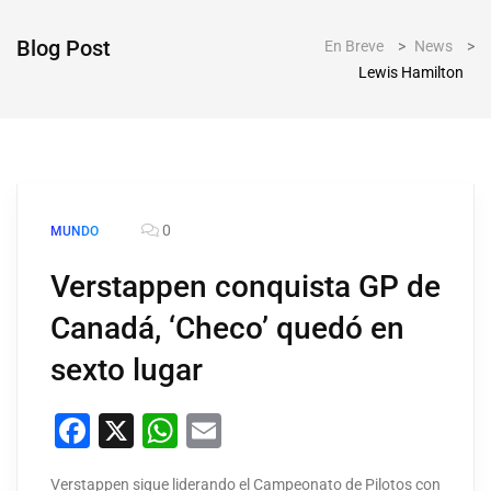
Blog Post
En Breve
>
News
>
Lewis Hamilton
0
MUNDO
Verstappen conquista GP de
Canadá, ‘Checo’ quedó en
sexto lugar
Facebook
X
WhatsApp
Email
Verstappen sigue liderando el Campeonato de Pilotos con