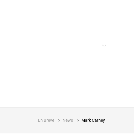
En Breve
>
News
>
Mark Carney