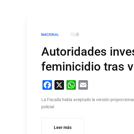
0
NACIONAL
Autoridades inve
feminicidio tras v
Facebook
X
WhatsApp
Email
La Fiscalía había aceptado la versión proporciona
policial
Leer más