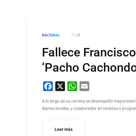
0
NACIONAL
Fallece Francisc
‘Pacho Cachondo
Facebook
X
WhatsApp
Email
A lo largo de su carrera se desempeñó mayormente
diarios locales, y colaborador en revistas o progr
Leer más