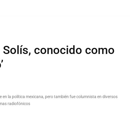
o Solís, conocido como
’
 en la política mexicana, pero también fue columnista en diversos
amas radiofónicos