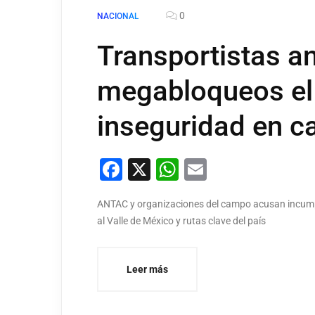
0
NACIONAL
Transportistas a
megabloqueos el 
inseguridad en c
Facebook
X
WhatsApp
Email
ANTAC y organizaciones del campo acusan incumpli
al Valle de México y rutas clave del país
Leer más