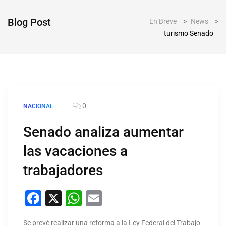
Blog Post
En Breve
>
News
>
turismo Senado
0
NACIONAL
Senado analiza aumentar
las vacaciones a
trabajadores
Facebook
X
WhatsApp
Email
Se prevé realizar una reforma a la Ley Federal del Trabajo