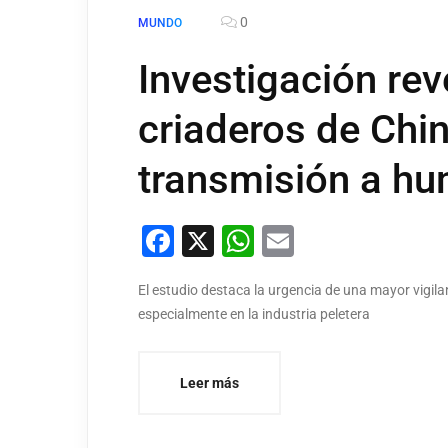
0
MUNDO
Investigación rev
criaderos de Chin
transmisión a h
Facebook
X
WhatsApp
Email
El estudio destaca la urgencia de una mayor vigil
especialmente en la industria peletera
Leer más