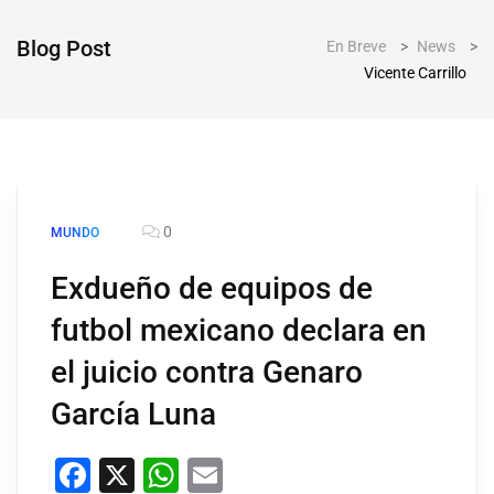
Blog Post
En Breve
>
News
>
Vicente Carrillo
0
MUNDO
Exdueño de equipos de
futbol mexicano declara en
el juicio contra Genaro
García Luna
Facebook
X
WhatsApp
Email