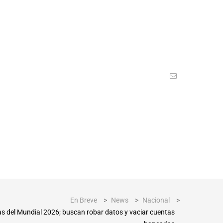
En Breve
>
News
>
Nacional
>
sas del Mundial 2026; buscan robar datos y vaciar cuentas