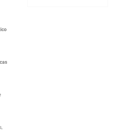
ico
icas
e
s,