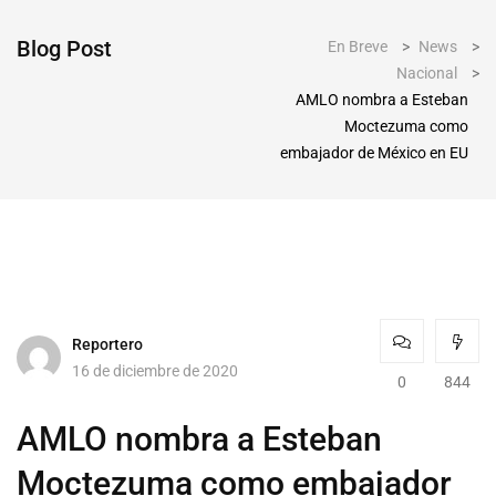
Blog Post
En Breve
>
News
>
Nacional
>
AMLO nombra a Esteban
Moctezuma como
embajador de México en EU
Reportero
16 de diciembre de 2020
0
844
AMLO nombra a Esteban
Moctezuma como embajador