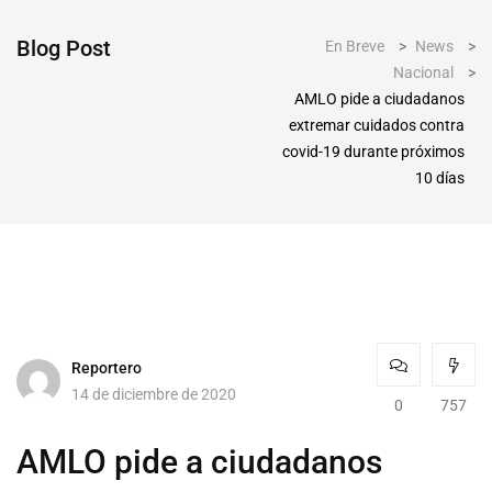
Blog Post
En Breve
>
News
>
Nacional
>
AMLO pide a ciudadanos
extremar cuidados contra
covid-19 durante próximos
10 días
Reportero
14 de diciembre de 2020
0
757
AMLO pide a ciudadanos