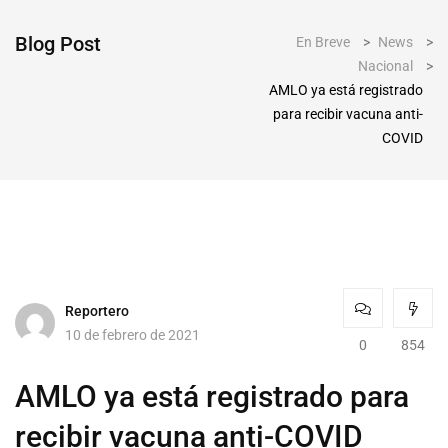
Blog Post
En Breve
>
News
>
Nacional
>
AMLO ya está registrado
para recibir vacuna anti-
COVID
Reportero
10 de febrero de 2021
0
854
AMLO ya está registrado para
recibir vacuna anti-COVID