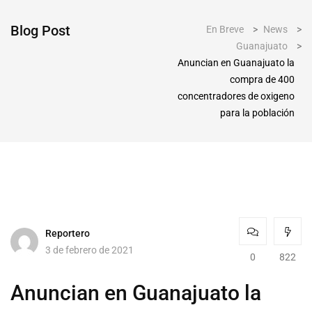
Blog Post
En Breve
>
News
>
Guanajuato
>
Anuncian en Guanajuato la
compra de 400
concentradores de oxigeno
para la población
Reportero
3 de febrero de 2021
0
822
Anuncian en Guanajuato la