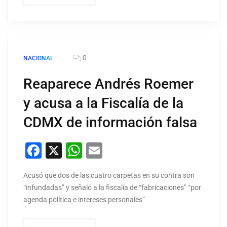
0
NACIONAL
Reaparece Andrés Roemer
y acusa a la Fiscalía de la
CDMX de información falsa
Facebook
X
WhatsApp
Email
Acusó que dos de las cuatro carpetas en su contra son
“infundadas” y señaló a la fiscalía de “fabricaciones” “por
agenda política e intereses personales”