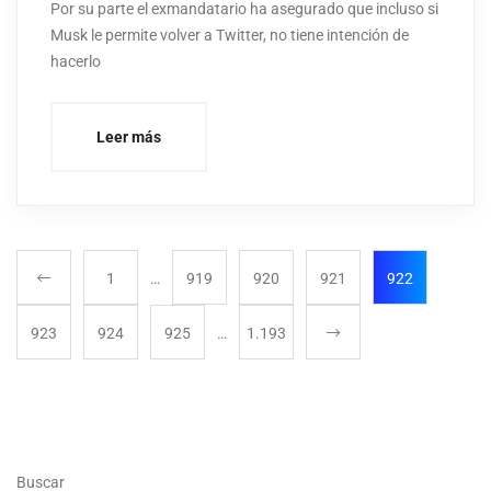
Por su parte el exmandatario ha asegurado que incluso si
Musk le permite volver a Twitter, no tiene intención de
hacerlo
Leer más
1
…
919
920
921
922
923
924
925
…
1.193
Buscar