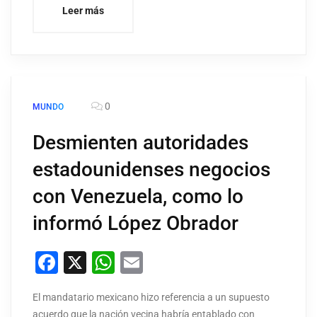
Leer más
0
MUNDO
Desmienten autoridades
estadounidenses negocios
con Venezuela, como lo
informó López Obrador
Facebook
X
WhatsApp
Email
El mandatario mexicano hizo referencia a un supuesto
acuerdo que la nación vecina habría entablado con