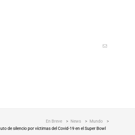
En Breve
>
News
>
Mundo
>
uto de silencio por víctimas del Covid-19 en el Super Bowl