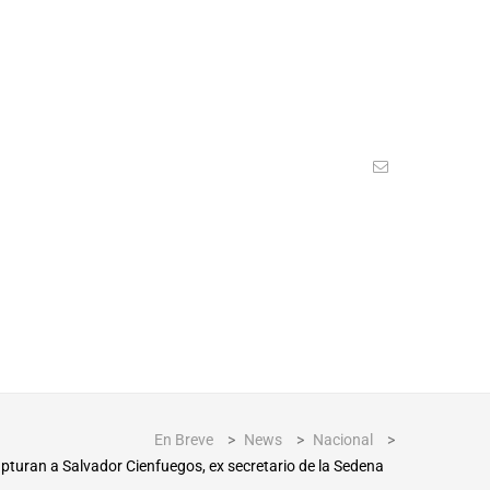
En Breve
>
News
>
Nacional
>
pturan a Salvador Cienfuegos, ex secretario de la Sedena