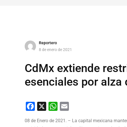
Reportero
8 de enero de 2021
CdMx extiende restr
esenciales por alza
Facebook
X
WhatsApp
Email
08 de Enero de 2021. – La capital mexicana manten