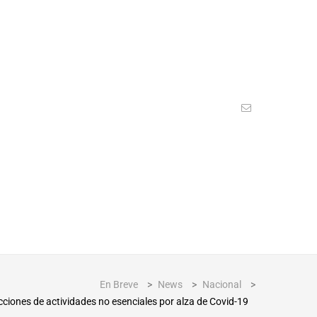
En Breve
>
News
>
Nacional
>
cciones de actividades no esenciales por alza de Covid-19