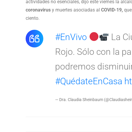
actividades no esenciales, dijo este viernes la alca
coronavirus
y muertes asociadas al
COVID-19,
que 
ciento.
#EnVivo
La Ci
Rojo. Sólo con la pa
podremos disminuir 
#QuédateEnCasa
h
— Dra. Claudia Sheinbaum (@Claudiashei