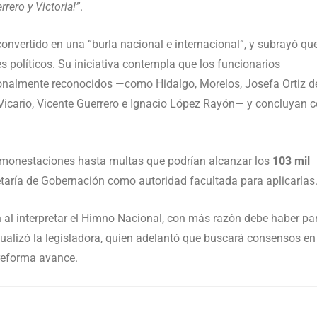
rrero y Victoria!”
.
nvertido en una “burla nacional e internacional”, y subrayó qu
s políticos. Su iniciativa contempla que los funcionarios
ionalmente reconocidos —como Hidalgo, Morelos, Josefa Ortiz d
icario, Vicente Guerrero e Ignacio López Rayón— y concluyan 
amonestaciones hasta multas que podrían alcanzar los
103 mil
retaría de Gobernación como autoridad facultada para aplicarlas
 al interpretar el Himno Nacional, con más razón debe haber pa
tualizó la legisladora, quien adelantó que buscará consensos en
reforma avance.