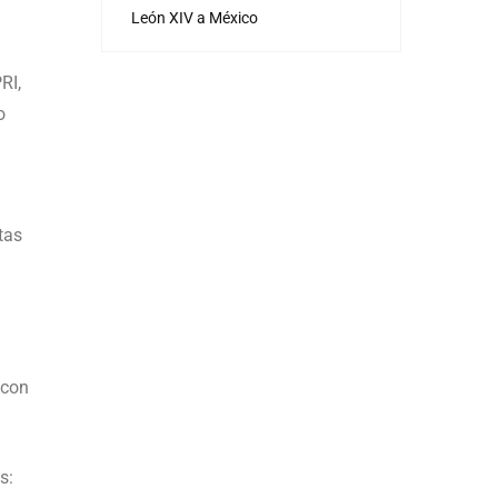
León XIV a México
RI,
o
tas
 con
s: