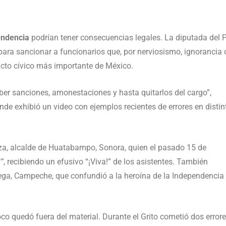
endencia
podrían tener consecuencias legales. La diputada del P
 para sancionar a funcionarios que, por nerviosismo, ignorancia 
l acto cívico más importante de México.
er sanciones, amonestaciones y hasta quitarlos del cargo”,
nde exhibió un video con ejemplos recientes de errores en distin
oza, alcalde de Huatabampo, Sonora, quien el pasado 15 de
!”
, recibiendo un efusivo “¡Viva!” de los asistentes. También
ega, Campeche, que confundió a la heroína de la Independencia
o quedó fuera del material. Durante el Grito cometió dos errore