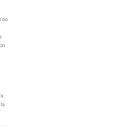
e no
e
con
.
ra
 la