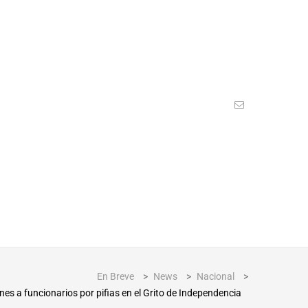
En Breve
>
News
>
Nacional
>
es a funcionarios por pifias en el Grito de Independencia