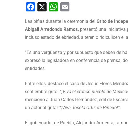
Facebook
X
WhatsApp
Email
Las pifias durante la ceremonia del
Grito de Indep
Abigail Arredondo Ramos,
presentó una iniciativa
incluso estado de ebriedad, alteren o ridiculicen e
“Es una vergüenza y por supuesto que deben de hab
expresó la legisladora en conferencia de prensa, do
entidades.
Entre ellos, destacó el caso de Jesús Flores Mend
septiembre gritó:
“¡Viva el erótico pueblo de México
mencionó a Juan Carlos Hernández, edil de Escárc
un actor al gritar
“¡Viva Josefa Ortiz de Pinedo!”
.
El gobernador de Puebla, Alejandro Armenta, tampoc