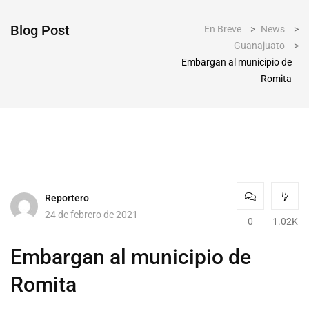
Blog Post
En Breve
>
News
>
Guanajuato
>
Embargan al municipio de
Romita
Reportero
24 de febrero de 2021
0
1.02K
Embargan al municipio de
Romita