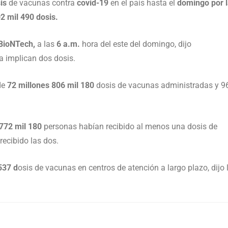
is
de vacunas contra
covid-19
en el país hasta el
domingo por l
2 mil 490 dosis.
/BioNTech,
a las
6 a.m.
hora del este del domingo, dijo
 implican dos dosis.
de
72 millones 806 mil 180
dosis de vacunas administradas y 9
 772 mil 180
personas habían recibido al menos una dosis de
recibido las dos.
537 d
osis de vacunas en centros de atención a largo plazo, dijo 