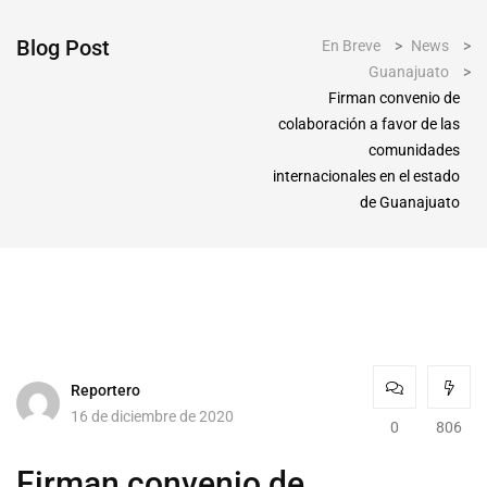
Blog Post
En Breve
>
News
>
Guanajuato
>
Firman convenio de
colaboración a favor de las
comunidades
internacionales en el estado
de Guanajuato
Reportero
16 de diciembre de 2020
0
806
Firman convenio de