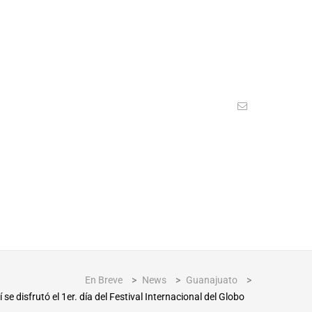
En Breve
>
News
>
Guanajuato
>
 se disfrutó el 1er. día del Festival Internacional del Globo