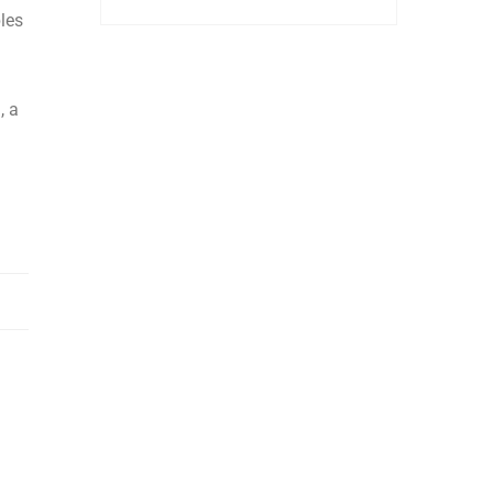
les
, a