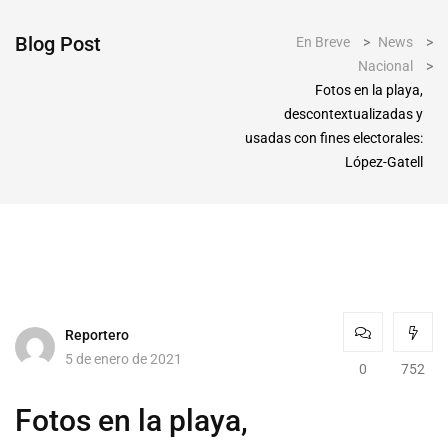
Blog Post
En Breve
>
News
>
Nacional
>
Fotos en la playa,
descontextualizadas y
usadas con fines electorales:
López-Gatell
Reportero
5 de enero de 2021
0
752
Fotos en la playa,