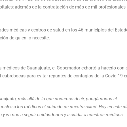
itales; además de la contratación de más de mil profesionales
des médicas y centros de salud en los 46 municipios del Estad
ión de quien lo necesite.
os médicos de Guanajuato, el Gobernador exhortó a hacerlo con e
 cubrebocas para evitar repuntes de contagios de la Covid-19 e
najuato, más allá de lo que podamos decir, pongámonos el
mosles a los médicos el cuidado de nuestra salud. Hoy en este dí
dia y vamos a seguir cuidándonos y a cuidar a nuestros médicos.