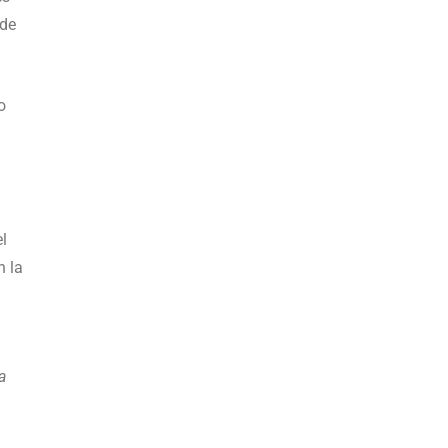
 de
o
l
n la
a