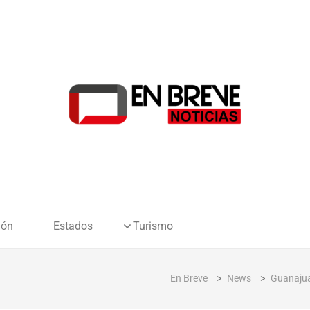
ión
Estados
Turismo
En Breve
>
News
>
Guanaju