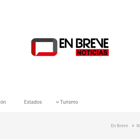
ión
Estados
Turismo
En Breve
>
N