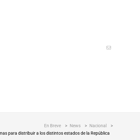
En Breve
>
News
>
Nacional
>
s para distribuir a los distintos estados de la República