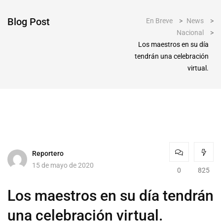
Blog Post
En Breve
>
News
>
Nacional
>
Los maestros en su día
tendrán una celebración
virtual.
Reportero
15 de mayo de 2020
0
825
Los maestros en su día tendrán
una celebración virtual.