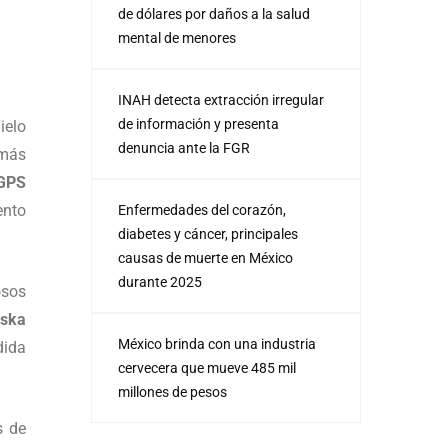
de dólares por daños a la salud
mental de menores
INAH detecta extracción irregular
de información y presenta
ielo
denuncia ante la FGR
 más
GPS
ento
Enfermedades del corazón,
diabetes y cáncer, principales
causas de muerte en México
durante 2025
osos
aska
México brinda con una industria
dida
cervecera que mueve 485 mil
millones de pesos
s de