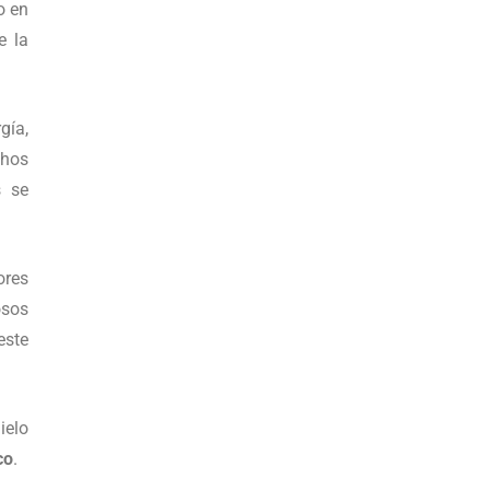
o en
e la
gía,
chos
s se
ores
osos
este
ielo
co
.