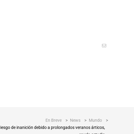
En Breve
>
News
>
Mundo
>
iesgo de inanición debido a prolongados veranos árticos,