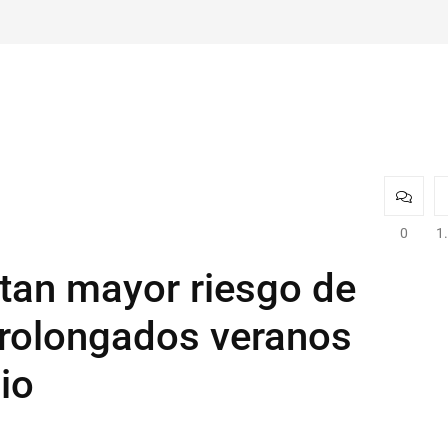
0
1
tan mayor riesgo de
prolongados veranos
io