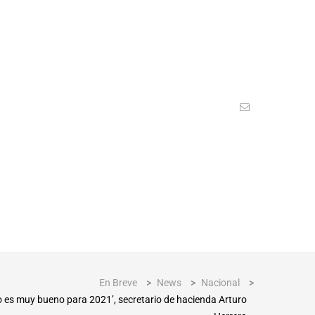
En Breve
>
News
>
Nacional
>
es muy bueno para 2021’, secretario de hacienda Arturo