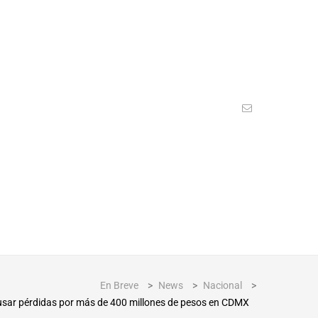
En Breve
>
News
>
Nacional
>
ausar pérdidas por más de 400 millones de pesos en CDMX