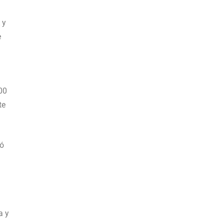
 y
e
00
te
có
a y