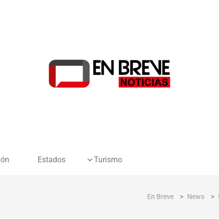
ión
Estados
Turismo
En Breve
>
News
>