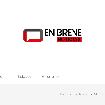
ión
Estados
Turismo
En Breve
>
News
>
Mundo