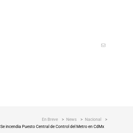
En Breve
>
News
>
Nacional
>
Se incendia Puesto Central de Control del Metro en CdMx