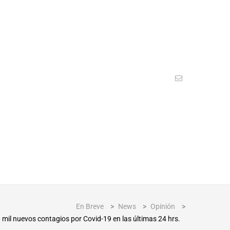
En Breve
>
News
>
Opinión
>
0 mil nuevos contagios por Covid-19 en las últimas 24 hrs.