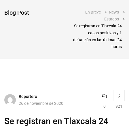
Blog Post
En Breve
>
News
>
Estados
>
Se registran en Tlaxcala 24
casos positivos y 1
defunción en las últimas 24
horas
Reportero
26 de noviembre de 2020
0
921
Se registran en Tlaxcala 24