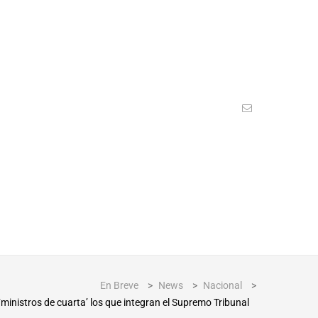
En Breve
>
News
>
Nacional
>
inistros de cuarta’ los que integran el Supremo Tribunal