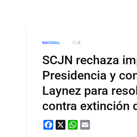
0
NACIONAL
SCJN rechaza im
Presidencia y con
Laynez para reso
contra extinción 
Facebook
X
WhatsApp
Email