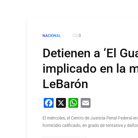
0
NACIONAL
Detienen a ‘El Gu
implicado en la m
LeBarón
Facebook
X
WhatsApp
Email
El miércoles, el Centro de Justicia Penal Federal e
homicidio calificado, en grado de tentativa y daño