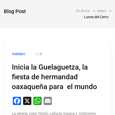
Blog Post
En Breve
>
News
>
Lunes del Cerro
0
TURISMO
Inicia la Guelaguetza, la
fiesta de hermandad
oaxaqueña para el mundo
Facebook
X
WhatsApp
Email
La alegría, color, folclor, cultural, música y misticismo