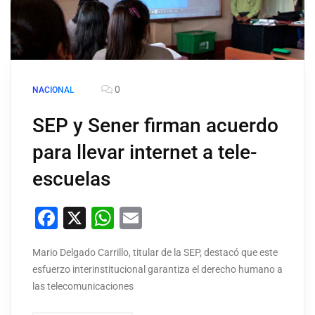
0
NACIONAL
SEP y Sener firman acuerdo
para llevar internet a tele-
escuelas
Facebook
X
WhatsApp
Email
Mario Delgado Carrillo, titular de la SEP, destacó que este
esfuerzo interinstitucional garantiza el derecho humano a
las telecomunicaciones