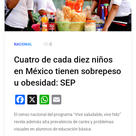
0
NACIONAL
Cuatro de cada diez niños
en México tienen sobrepeso
u obesidad: SEP
Facebook
X
WhatsApp
Email
El censo nacional del programa “Vive saludable, vive feliz”
revela además alta prevalencia de caries y problemas
visuales en alumnos de educación básica