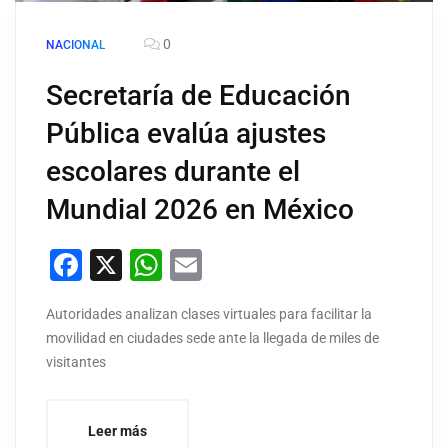
0
NACIONAL
Secretaría de Educación
Pública evalúa ajustes
escolares durante el
Mundial 2026 en México
Facebook
X
WhatsApp
Email
Autoridades analizan clases virtuales para facilitar la
movilidad en ciudades sede ante la llegada de miles de
visitantes
Leer más