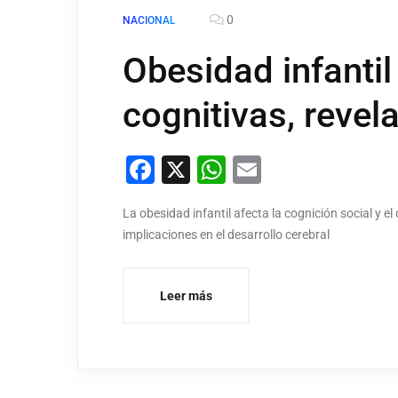
0
NACIONAL
Obesidad infantil
cognitivas, revel
Facebook
X
WhatsApp
Email
La obesidad infantil afecta la cognición social y 
implicaciones en el desarrollo cerebral
Leer más