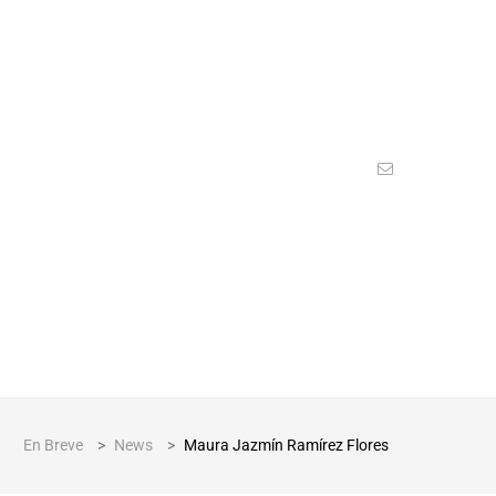
En Breve
>
News
>
Maura Jazmín Ramírez Flores