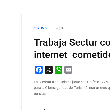
0
TURISMO
Trabaja Sectur co
internet cometido
Facebook
X
WhatsApp
Email
La Secretaria de Turismo junto con Profeco, SSPC, 
para la Ciberseguridad del Turismo’, instrumento qu
turistas.