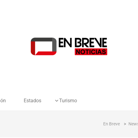
ión
Estados
Turismo
En Breve
>
New