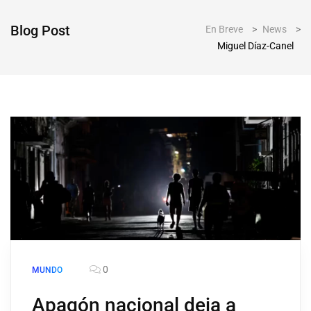
Blog Post
En Breve
>
News
>
Miguel Díaz-Canel
0
MUNDO
Apagón nacional deja a