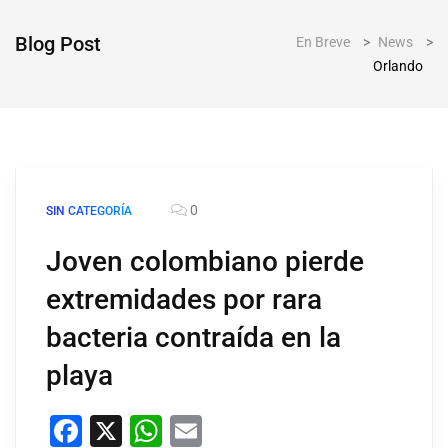
Blog Post
En Breve
>
News
>
Orlando
0
SIN CATEGORÍA
Joven colombiano pierde
extremidades por rara
bacteria contraída en la
playa
Facebook
X
WhatsApp
Email