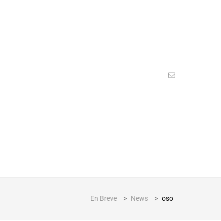
En Breve
>
News
>
oso