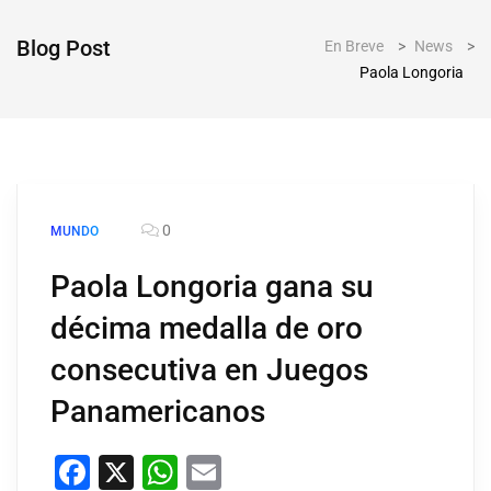
Blog Post
En Breve
>
News
>
Paola Longoria
0
MUNDO
Paola Longoria gana su
décima medalla de oro
consecutiva en Juegos
Panamericanos
Facebook
X
WhatsApp
Email